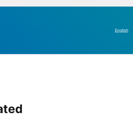
English
ated