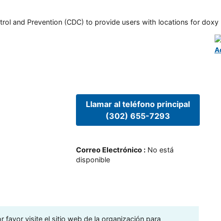
rol and Prevention (CDC) to provide users with locations for doxy PE
A
Llamar al teléfono principal
(302) 655-7293
Correo Electrónico
:
No está
disponible
 favor visite el sitio web de la organización para