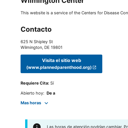
Wilmington Center
This website is a service of the Centers for Disease Cont
Contacto
625 N Shipley St
Wilmington
,
DE
19801
Visita el sitio web
(www.plannedparenthood.org)
Requiere Cita
:
Sí
Abierto hoy
:
De a
Mas horas
Las horas de atención podrían cambiar. Por