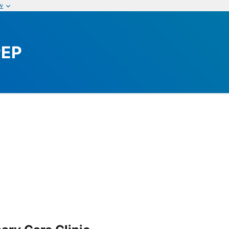
w
PEP