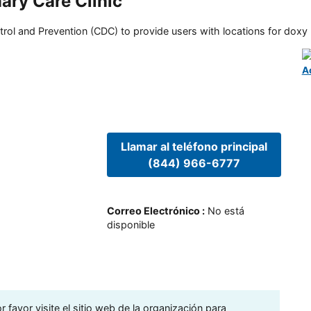
ary Care Clinic
rol and Prevention (CDC) to provide users with locations for doxy PE
A
Llamar al teléfono principal
(844) 966-6777
Correo Electrónico
:
No está
disponible
 favor visite el sitio web de la organización para