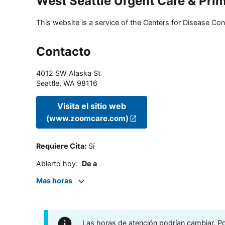
West Seattle Urgent Care & Prim
This website is a service of the Centers for Disease Cont
Contacto
4012 SW Alaska St
Seattle
,
WA
98116
Visita el sitio web
(www.zoomcare.com)
Requiere Cita
:
Sí
Abierto hoy
:
De a
Mas horas
Las horas de atención podrían cambiar. Por