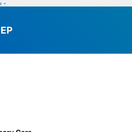
w
PEP