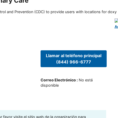
mary Care
rol and Prevention (CDC) to provide users with locations for doxy PE
A
Llamar al teléfono principal
(844) 966-6777
Correo Electrónico
:
No está
disponible
 favor visite el sitio web de la organización para