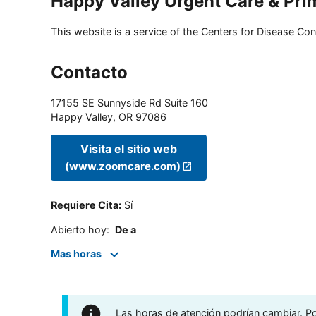
Happy Valley Urgent Care & Pri
This website is a service of the Centers for Disease Cont
Contacto
17155 SE Sunnyside Rd Suite 160
Happy Valley
,
OR
97086
Visita el sitio web
(www.zoomcare.com)
Requiere Cita
:
Sí
Abierto hoy
:
De a
Mas horas
Las horas de atención podrían cambiar. Por