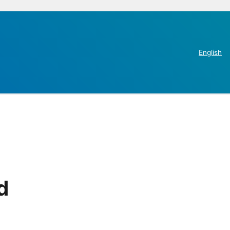
English
d