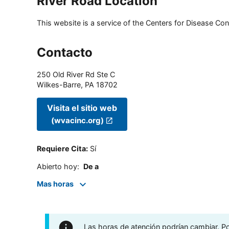
River Road Location
This website is a service of the Centers for Disease Cont
Contacto
250 Old River Rd Ste C
Wilkes-Barre
,
PA
18702
Visita el sitio web
(wvacinc.org)
Requiere Cita
:
Sí
Abierto hoy
:
De a
Mas horas
Las horas de atención podrían cambiar. Por