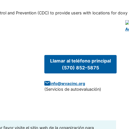
rol and Prevention (CDC) to provide users with locations for doxy PE
A
Llamar al teléfono principal
(570) 852-5875
info@wvacinc.org
(
Servicios de autoevaluación
)
 favor visite el sitio web de la organización para