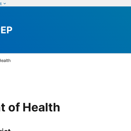
w
PEP
Health
t of Health