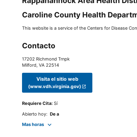
Rappahannock Area Health Distr
Caroline County Health Depart
This website is a service of the Centers for Disease Cont
Contacto
17202 Richmond Trnpk
Milford
,
VA
22514
Visita el sitio web
(www.vdh.virginia.gov)
Requiere Cita
:
Sí
Abierto hoy
:
De a
Mas horas