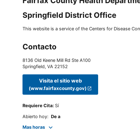
Fairfax County Health Departm
Springfield District Office
This website is a service of the Centers for Disease Cont
Contacto
8136 Old Keene Mill Rd Ste A100
Springfield
,
VA
22152
Visita el sitio web
(www.fairfaxcounty.gov)
Requiere Cita
:
Sí
Abierto hoy
:
De a
Mas horas