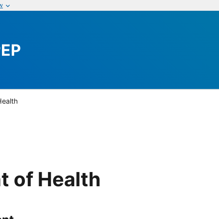
w
PEP
Health
t of Health