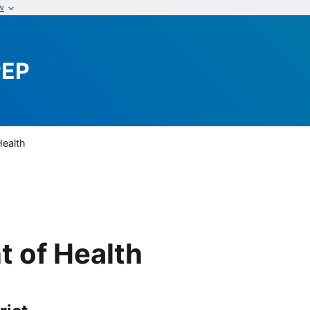
w
PEP
Health
t of Health