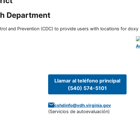
rict
h Department
rol and Prevention (CDC) to provide users with locations for doxy PE
A
Llamar al teléfono principal
(540) 574-5101
cshdinfo@vdh.virginia.gov
(
Servicios de autoevaluación
)