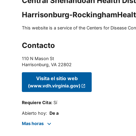
Central Shenandoah Health Dist
Harrisonburg-RockinghamHealt
This website is a service of the Centers for Disease Cont
Contacto
110 N Mason St
Harrisonburg
,
VA
22802
Visita el sitio web
(www.vdh.virginia.gov)
Requiere Cita
:
Sí
Abierto hoy
:
De a
Mas horas