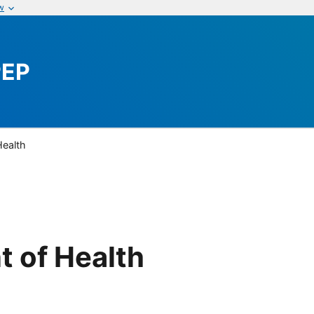
w
PEP
Health
t of Health