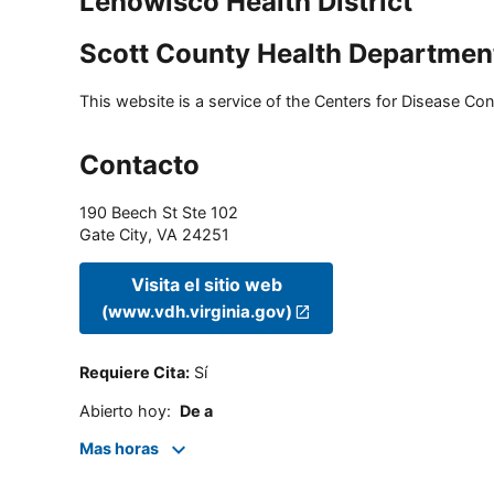
Lenowisco Health District
Scott County Health Departmen
This website is a service of the Centers for Disease Cont
Contacto
190 Beech St Ste 102
Gate City
,
VA
24251
Visita el sitio web
(www.vdh.virginia.gov)
Requiere Cita
:
Sí
Abierto hoy
:
De a
Mas horas