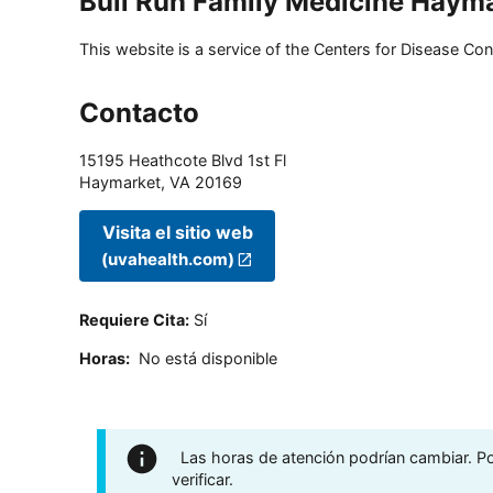
Bull Run Family Medicine Haym
This website is a service of the Centers for Disease Cont
Contacto
15195 Heathcote Blvd 1st Fl
Haymarket
,
VA
20169
Visita el sitio web
(uvahealth.com)
Requiere Cita
:
Sí
Horas
:
No está disponible
Las horas de atención podrían cambiar. Por
verificar.