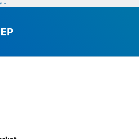
w
PEP