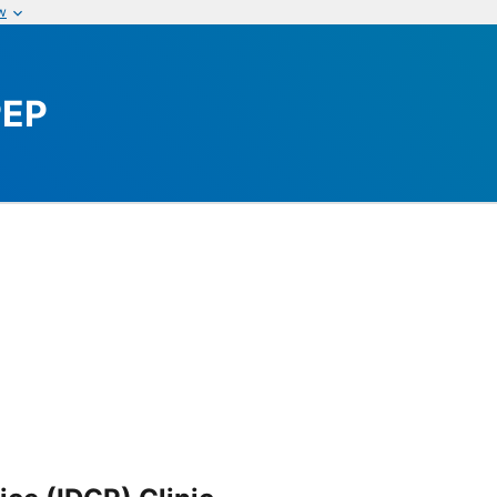
w
PEP