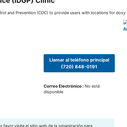
ice (IDGP) Clinic
rol and Prevention (CDC) to provide users with locations for doxy PE
A
Llamar al teléfono principal
(720) 848-0191
Correo Electrónico
:
No está
disponible
 favor visite el sitio web de la organización para