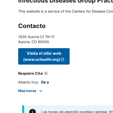
Infectious Diseases Group Pract
This website is a service of the Centers for Disease Cont
Contacto
1635 Aurora Ct 7th Fl
Aurora
,
CO
80045
Visita el sitio web
(www.uchealth.org)
Requiere Cita
:
Sí
Abierto hoy
:
De a
Mas horas
Las horas de atención podrían cambiar. Por