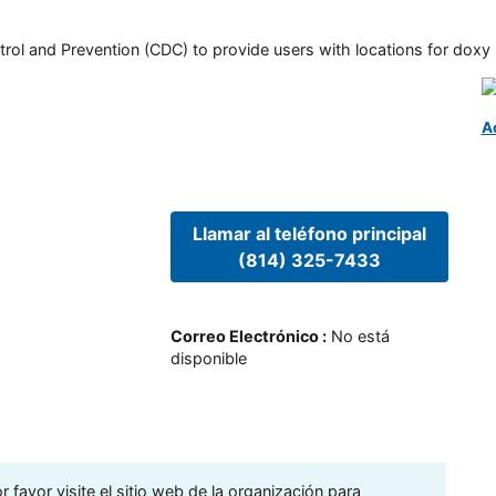
rol and Prevention (CDC) to provide users with locations for doxy PE
A
Llamar al teléfono principal
(814) 325-7433
Correo Electrónico
:
No está
disponible
 favor visite el sitio web de la organización para