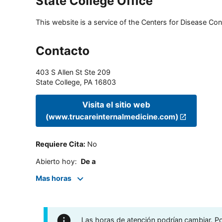
State College Office
This website is a service of the Centers for Disease Cont
Contacto
403 S Allen St Ste 209
State College
,
PA
16803
Visita el sitio web
(www.trucareinternalmedicine.com)
Requiere Cita
:
No
Abierto hoy
:
De a
Mas horas
Las horas de atención podrían cambiar. Por