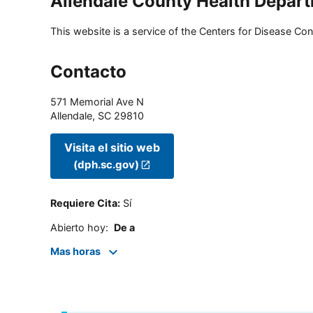
Allendale County Health Depar
This website is a service of the Centers for Disease Cont
Contacto
571 Memorial Ave N
Allendale
,
SC
29810
Visita el sitio web
(dph.sc.gov)
Requiere Cita
:
Sí
Abierto hoy
:
De a
Mas horas