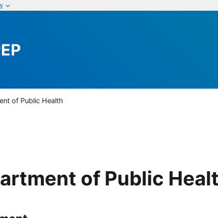
w
PEP
nt of Public Health
artment of Public Heal