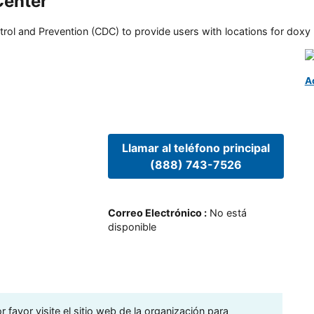
Center
rol and Prevention (CDC) to provide users with locations for doxy PE
A
Llamar al teléfono principal
(888) 743-7526
Correo Electrónico
:
No está
disponible
 favor visite el sitio web de la organización para