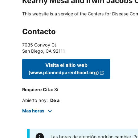
Kearny Mesa and Irwin Jacobs 
This website is a service of the Centers for Disease Cont
Contacto
7035 Convoy Ct
San Diego
,
CA
92111
Visita el sitio web
(www.plannedparenthood.org)
Requiere Cita
:
Sí
Abierto hoy
:
De a
Mas horas
Las horas de atención podrían cambiar. Por