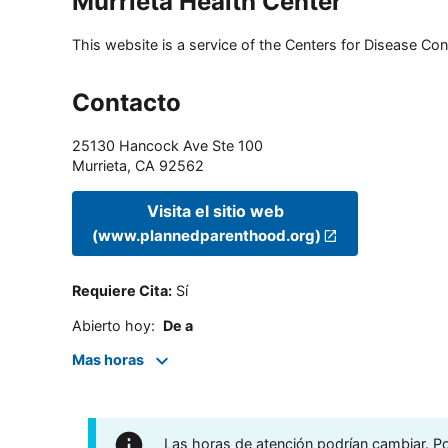
Murrieta Health Center
This website is a service of the Centers for Disease Cont
Contacto
25130 Hancock Ave Ste 100
Murrieta
,
CA
92562
Visita el sitio web
(www.plannedparenthood.org)
Requiere Cita
:
Sí
Abierto hoy
:
De a
Mas horas
Las horas de atención podrían cambiar. Por