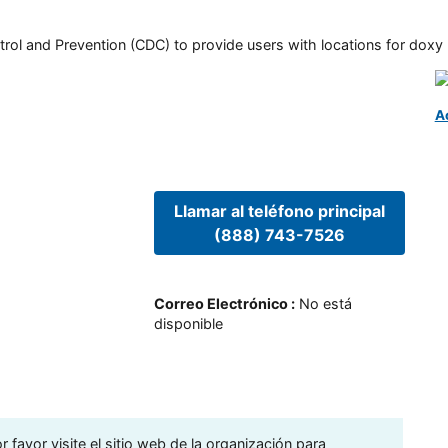
rol and Prevention (CDC) to provide users with locations for doxy PE
A
Llamar al teléfono principal
(888) 743-7526
Correo Electrónico
:
No está
disponible
 favor visite el sitio web de la organización para