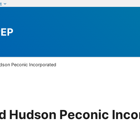
w
PEP
dson Peconic Incorporated
d Hudson Peconic Inco