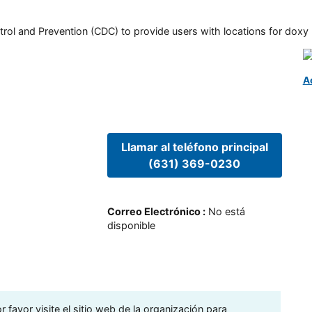
rol and Prevention (CDC) to provide users with locations for doxy PE
A
Llamar al teléfono principal
(631) 369-0230
Correo Electrónico
:
No está
disponible
 favor visite el sitio web de la organización para