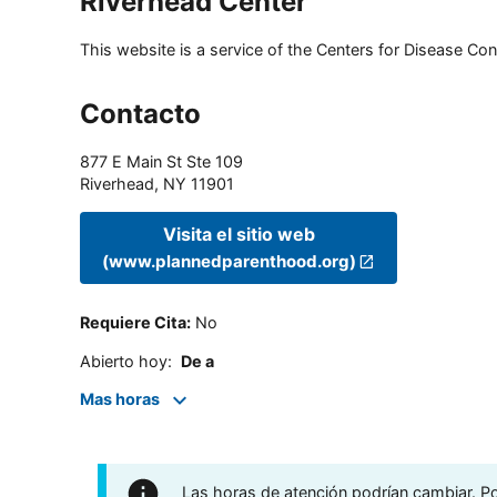
Riverhead Center
This website is a service of the Centers for Disease Cont
Contacto
877 E Main St Ste 109
Riverhead
,
NY
11901
Visita el sitio web
(www.plannedparenthood.org)
Requiere Cita
:
No
Abierto hoy
:
De a
Mas horas
Las horas de atención podrían cambiar. Por