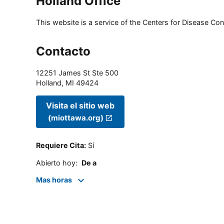
Holland Office
This website is a service of the Centers for Disease Cont
Contacto
12251 James St Ste 500
Holland
,
MI
49424
Visita el sitio web
(miottawa.org)
Requiere Cita
:
Sí
Abierto hoy
:
De a
Mas horas