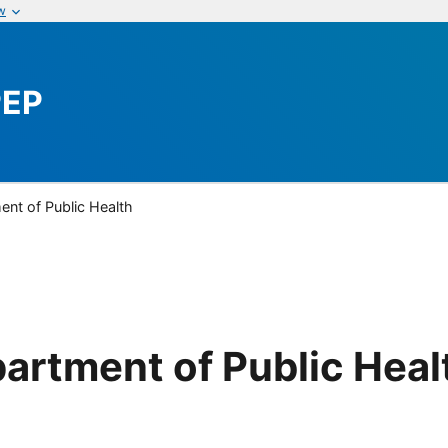
w
PEP
nt of Public Health
artment of Public Heal