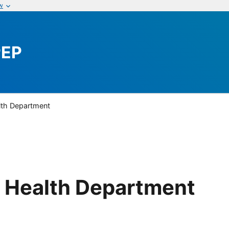
w
PEP
th Department
 Health Department