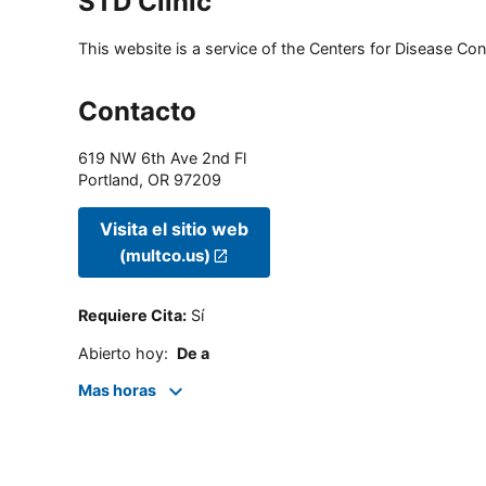
STD Clinic
This website is a service of the Centers for Disease Cont
Contacto
619 NW 6th Ave 2nd Fl
Portland
,
OR
97209
Visita el sitio web
(multco.us)
Requiere Cita
:
Sí
Abierto hoy
:
De a
Mas horas