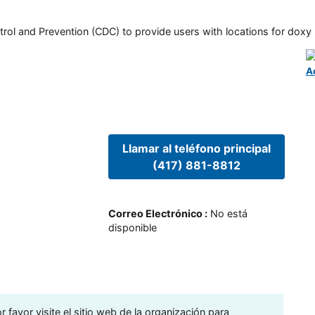
rol and Prevention (CDC) to provide users with locations for doxy PE
A
Llamar al teléfono principal
(417) 881-8812
Correo Electrónico
:
No está
disponible
 favor visite el sitio web de la organización para