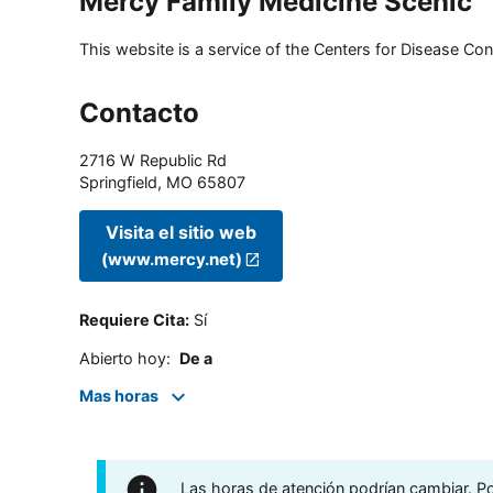
Mercy Family Medicine Scenic
This website is a service of the Centers for Disease Cont
Contacto
2716 W Republic Rd
Springfield
,
MO
65807
Visita el sitio web
(www.mercy.net)
Requiere Cita
:
Sí
Abierto hoy
:
De a
Mas horas
Las horas de atención podrían cambiar. Por