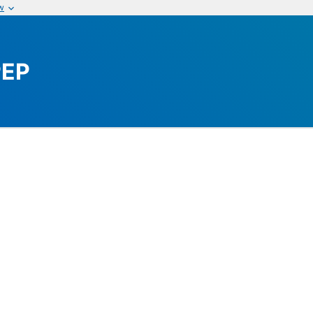
w
PEP